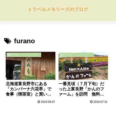
トラベルメモリーズのブログ
furano
旅行ブログ・レジャーブログ
旅行ブログ・レジャーブログ
北海道富良野市にある
一番見頃（７月下旬）だ
「カンパーナ六花亭」で
った上富良野「かんのフ
食事（喫茶室）と買い物
ァーム」を訪問 無料で
（ランドマークの鐘楼）
観れて駐車場もタダ（穴
2019.08.07
2019.07.31
場スポット）