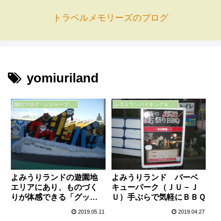
トラベルメモリーズのブログ
yomiuriland
旅行ブログ・レジャーブログ
レストランバイキング＆ＢＢＱの口コミ
よみうりランドの遊園地
よみうりランド バーベ
エリアにあり、ものづく
キューパーク（ＪＵ－Ｊ
りが体感できる「グッジ
Ｕ）手ぶらで気軽にＢＢＱ
ョバ」
2019.05.11
2019.04.27