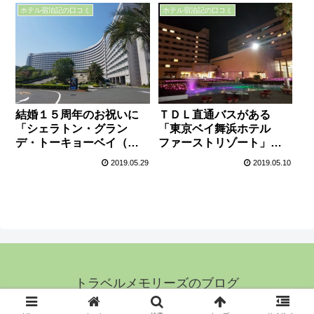
ホテル宿泊記の口コミ
ホテル宿泊記の口コミ
結婚１５周年のお祝いに
ＴＤＬ直通バスがある
「シェラトン・グラン
「東京ベイ舞浜ホテル
デ・トーキョーベイ（シ
ファーストリゾート」
ェラトンクラブルー
（旧サンルートプラザ東
2019.05.29
2019.05.10
ム）」に宿泊
京）に宿泊
トラベルメモリーズのブログ
© 2019 トラベルメモリーズのブログ.