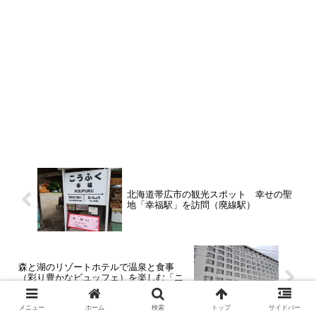
北海道帯広市の観光スポット 幸せの聖
地「幸福駅」を訪問（廃線駅）
森と湖のリゾートホテルで温泉と食事
（彩り豊かなビュッフェ）を楽しむ「ニ
ュー阿寒ホテル」に宿泊
メニュー
ホーム
検索
トップ
サイドバー