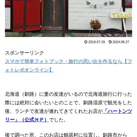
2019.07.29
2024.08.27
スポンサーリンク
スマホで簡単フォトブック・旅行の思い出を作るなら【フ
ォトレボオンライン】
北海道（釧路）に妻の友達がいるので北海道旅行に行った
際には絶対に会いたいとのことで、釧路湿原で観光をした
後、ランチで友達が連れてきてくれたお店が
「ハートンツ
リー」（公式ＨＰ）
でした。
後で調べた所、このお店は鶴居村に位置し、釧路市から