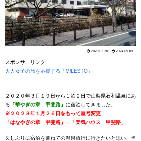
2020.03.20
2024.09.09
スポンサーリンク
大人女子の旅を応援する「MILESTO」
２０２０年３月１９日から１泊２日で山梨県石和温泉にあ
る
「華やぎの章 甲斐路」
に宿泊してきました。
※２０２３年１月２６日をもって屋号変更
「はなやぎの章 甲斐路」→「楽気ハウス 甲斐路」
久しぶりに宿泊を兼ねての温泉旅行に行きたいと思い、当