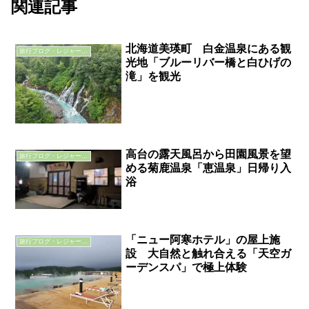
関連記事
北海道美瑛町 白金温泉にある観
旅行ブログ・レジャーブログ
光地「ブルーリバー橋と白ひげの
滝」を観光
高台の露天風呂から田園風景を望
旅行ブログ・レジャーブログ
める菊鹿温泉「恵温泉」日帰り入
浴
「ニュー阿寒ホテル」の屋上施
旅行ブログ・レジャーブログ
設 大自然と触れ合える「天空ガ
ーデンスパ」で極上体験