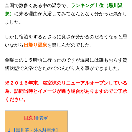
全国で数多くある中の温泉で、
ランキング上位（黒川温
泉）
に来る理由が入浴してみて
なんとなく分かった気がし
ました。
しかし宿泊をするとさらに良さが分かるのだろうなぁと思
いながら
日帰り温泉
を楽しんだのでした。
金曜日の１５時頃に行ったのですが温泉には誰もおらず貸
切状態で入浴できたのでのんびり入る事ができました。
※２０１６年末、浴室棟のリニューアルオープンしている
為、訪問当時とイメージが違う場合がありますのでご了承
ください。
目次
[
非表示
]
1 【黒川荘・外来駐車場】